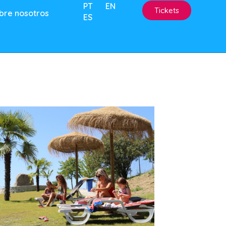
PT
EN
Tickets
bre nosotros
ES