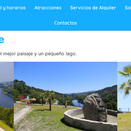
l y horarios
Atracciones
Servicios de Alquiler
So
Contactos
e
 mejor paisaje y un pequeño lago.