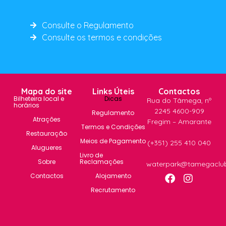
Consulte o Regulamento
Consulte os termos e condições
Mapa do site
Links Úteis
Contactos
Bilheteira local e
Dicas
Rua do Tâmega, nº
horários
2245 4600-909
Regulamento
Atrações
Fregim – Amarante
Termos e Condições
Restauração
Meios de Pagamento
(+351) 255 410 040
Alugueres
Livro de
Sobre
Reclamações
waterpark@tamegaclu
Contactos
Alojamento
Recrutamento