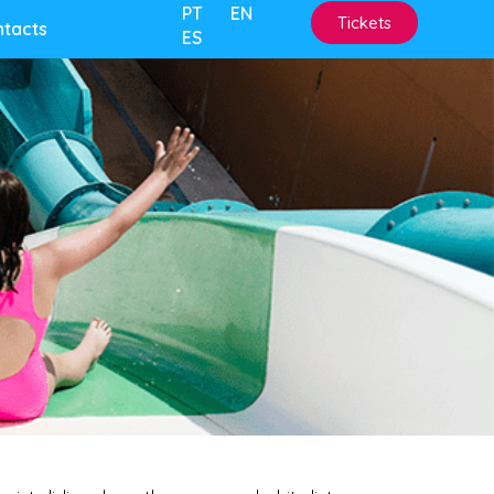
PT
EN
Tickets
ntacts
ES