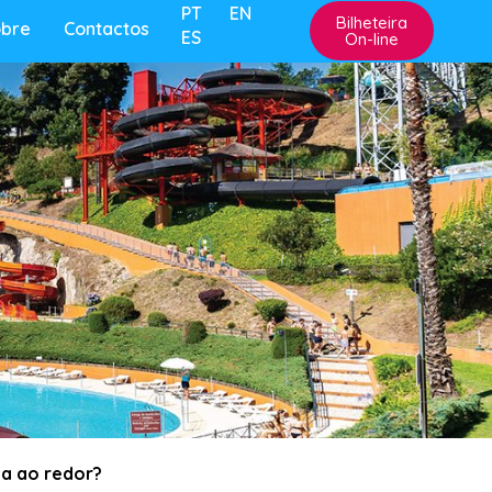
PT
EN
Bilheteira
obre
Contactos
ES
On-line
a ao redor?